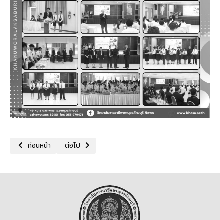
เนื้อหาก่อนหน้า: 19/12/68 นายโชติ เรืองฤทธิ์ ผู้อำนวยการวิทยาลัย ม
เนื้อหาถัดไป: 3/12/68 การอบรมโครงการ 1 อำเภอ 1 โ
ก่อนหน้า
ต่อไป