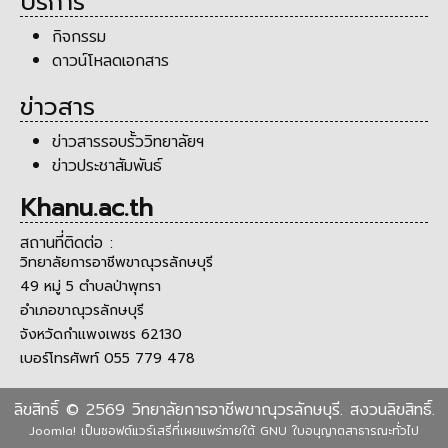
บริการ
กิจกรรม
ดาวน์โหลดเอกสาร
ข่าวสาร
ข่าวสารรอบรั้ววิทยาลัยฯ
ข่าวประชาสัมพันธ์
Khanu.ac.th
สถานที่ติดต่อ :
วิทยาลัยการอาชีพขาณุวรลักษบุรี
49 หมู่ 5 ตำบลป่าพุทรา
อำเภอขาณุวรลักษบุรี
จังหวัดกำแพงเพชร 62130
เบอร์โทรศัพท์ 055 779 478
ลิขสิทธิ์ © 2569 วิทยาลัยการอาชีพขาณุวรลักษบุรี. สงวนลิขสิทธิ์.
Joomla!
เป็นซอฟต์แวร์เสรีที่เผยแพร่ภายใต้
GNU ใบอนุญาตสาธารณะทั่วไป