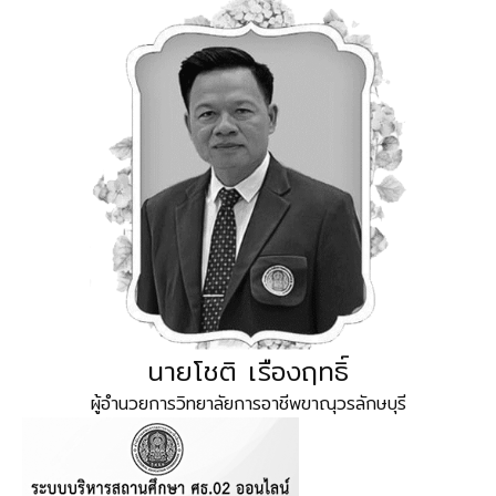
นายโชติ เรืองฤทธิ์
ผู้อำนวยการวิทยาลัยการอาชีพขาณุวรลักษบุรี