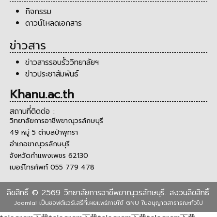
กิจกรรม
ดาวน์โหลดเอกสาร
ข่าวสาร
ข่าวสารรอบรั้ววิทยาลัยฯ
ข่าวประชาสัมพันธ์
Khanu.ac.th
สถานที่ติดต่อ :
วิทยาลัยการอาชีพขาณุวรลักษบุรี
49 หมู่ 5 ตำบลป่าพุทรา
อำเภอขาณุวรลักษบุรี
จังหวัดกำแพงเพชร 62130
เบอร์โทรศัพท์ 055 779 478
ลิขสิทธิ์ © 2569 วิทยาลัยการอาชีพขาณุวรลักษบุรี. สงวนลิขสิทธิ์.
Joomla!
เป็นซอฟต์แวร์เสรีที่เผยแพร่ภายใต้
GNU ใบอนุญาตสาธารณะทั่วไป