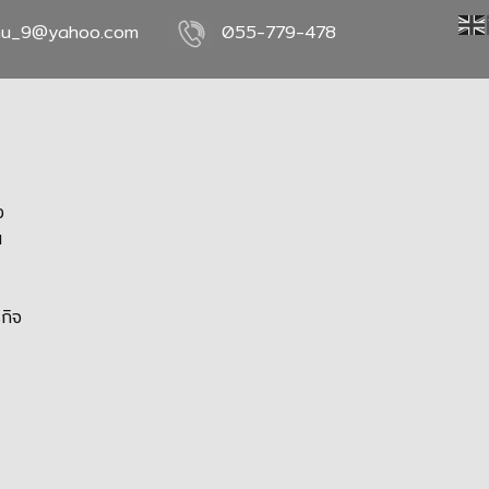
nu_9@yahoo.com
055-779-478
ง
น
กิจ