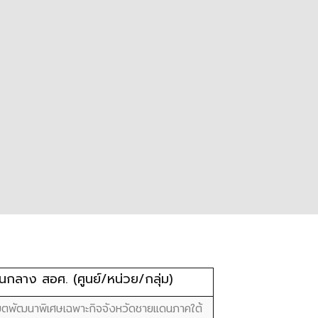
นกลาง สอศ. (ศูนย์/หน่วย/กลุ่ม)
เขตพัฒนาพิเศษเฉพาะกิจจังหวัดชายแดนภาคใต้