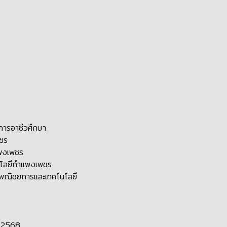
ารอาชีวศึกษา
พชร
แพงเพชร
นโลยีกำแพงเพชร
ดีพณิชยการและเทคโนโลยี
 2568