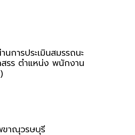
้ผ่านการประเมินสมรรถนะ
ือกสรร ตำแหน่ง พนักงาน
)
พขาณุวรษบุรี