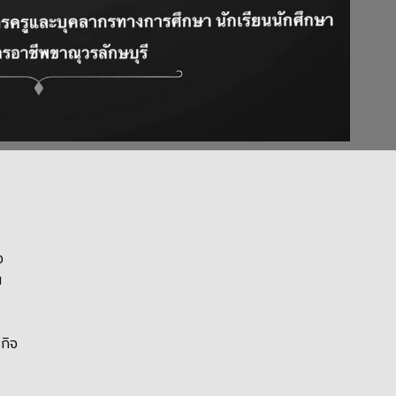
ง
น
กิจ